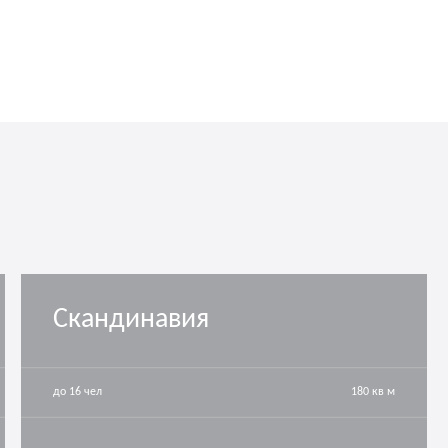
Скандинавия
до 16 чел
180 кв м