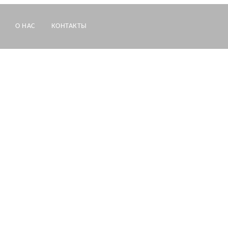
О НАС
КОНТАКТЫ
Избург
до 10 чел
120 кв м