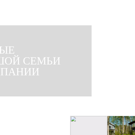
ЫЕ
Двухэтажный коттедж с 4 спальнями и 2 санузлами для
комфортного размещения до 10 человек. Отличный выбор для
семейного отдыха нескольких поколений или дружеской
ШОЙ СЕМЬИ
компании.
МПАНИИ