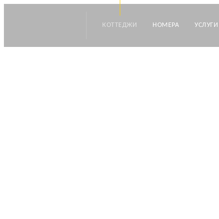
КОТТЕДЖИ
НОМЕРА
УСЛУГИ
ОНЕГА
—
Коттеджи
—
Коттедж "Избург"
Дуплекс
до 6 чел
60 кв м